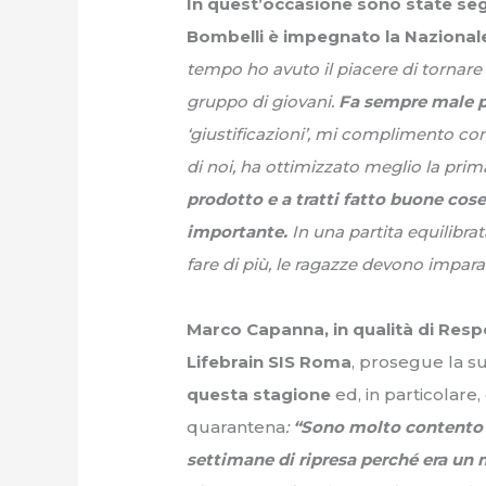
In quest’occasione sono state se
Bombelli è impegnato la Nazionale
tempo ho avuto il piacere di tornare
gruppo di giovani.
Fa sempre male 
‘giustificazioni’, mi complimento con
di noi, ha ottimizzato meglio la prim
prodotto e a tratti fatto buone co
importante.
In una partita equilib
fare di più, le ragazze devono imparar
Marco Capanna, in qualità di Resp
Lifebrain SIS Roma
, prosegue la s
questa stagione
ed, in particolare
quarantena
:
“Sono molto contento 
settimane di ripresa perché era un