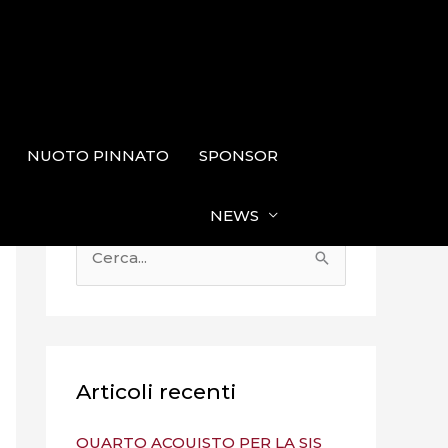
NUOTO PINNATO
SPONSOR
NEWS
C
e
r
c
a
Articoli recenti
:
QUARTO ACQUISTO PER LA SIS