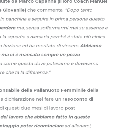
guite da Marco Capanna (il loro Coach Manuel
 Giovanile)
che commenta:
“Dopo tanto
 in panchina e seguire in prima persona questo
perdere
ma, senza soffermarmi mai su assenze e
 la squadra avversaria perché è stata più cinica
a frazione ed ha meritato di vincere.
Abbiamo
se ma ci è mancato sempre un pezzo
rata come questa dove potevamo e dovevamo
e che fa la differenza.”
onsabile della Pallanuoto Femminile della
ua dichiarazione nel fare un
resoconto di
, di questi due mesi di lavoro post
del lavoro che abbiamo fatto in queste
 miraggio poter ricominciare
ad allenarci,