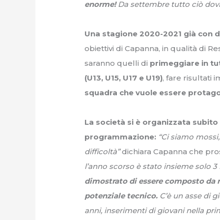
enorme!
Da settembre tutto ciò dovrà
Una stagione 2020-2021 già con d
obiettivi di Capanna, in qualità di 
saranno quelli di
primeggiare in tut
(U13, U15, U17 e U19)
, fare risultati 
squadra che vuole essere protago
La società si è organizzata subito
programmazione:
“Ci siamo mossi,
difficoltà”
dichiara Capanna che pr
l’anno scorso è stato insieme solo 3
dimostrato di essere composto da r
potenziale tecnico.
C’è un asse di gi
anni, inserimenti di giovani nella pr