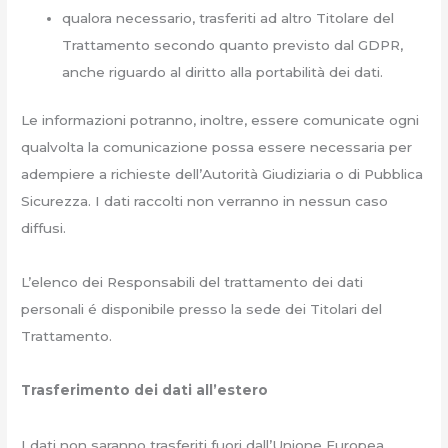
qualora necessario, trasferiti ad altro Titolare del
Trattamento secondo quanto previsto dal GDPR,
anche riguardo al diritto alla portabilità dei dati.
Le informazioni potranno, inoltre, essere comunicate ogni
qualvolta la comunicazione possa essere necessaria per
adempiere a richieste dell’Autorità Giudiziaria o di Pubblica
Sicurezza. I dati raccolti non verranno in nessun caso
diffusi.
L’elenco dei Responsabili del trattamento dei dati
personali é disponibile presso la sede dei Titolari del
Trattamento.
Trasferimento dei dati all’estero
I dati non saranno trasferiti fuori dall’Unione Europea.