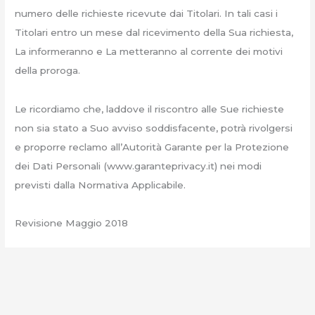
numero delle richieste ricevute dai Titolari. In tali casi i
Titolari entro un mese dal ricevimento della Sua richiesta,
La informeranno e La metteranno al corrente dei motivi
della proroga.
Le ricordiamo che, laddove il riscontro alle Sue richieste
non sia stato a Suo avviso soddisfacente, potrà rivolgersi
e proporre reclamo all’Autorità Garante per la Protezione
dei Dati Personali (www.garanteprivacy.it) nei modi
previsti dalla Normativa Applicabile.
Revisione Maggio 2018