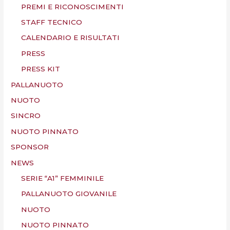
PREMI E RICONOSCIMENTI
STAFF TECNICO
CALENDARIO E RISULTATI
PRESS
PRESS KIT
PALLANUOTO
NUOTO
SINCRO
NUOTO PINNATO
SPONSOR
NEWS
SERIE “A1” FEMMINILE
PALLANUOTO GIOVANILE
NUOTO
NUOTO PINNATO