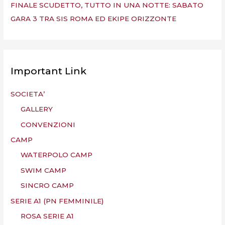
FINALE SCUDETTO, TUTTO IN UNA NOTTE: SABATO
GARA 3 TRA SIS ROMA ED EKIPE ORIZZONTE
Important Link
SOCIETA’
GALLERY
CONVENZIONI
CAMP
WATERPOLO CAMP
SWIM CAMP
SINCRO CAMP
SERIE A1 (PN FEMMINILE)
ROSA SERIE A1