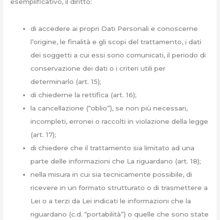
esemplificativo, il diritto:
di accedere ai propri Dati Personali e conoscerne
l’origine, le finalità e gli scopi del trattamento, i dati
dei soggetti a cui essi sono comunicati, il periodo di
conservazione dei dati o i criteri utili per
determinarlo (art. 15);
di chiederne la rettifica (art. 16);
la cancellazione (“oblio”), se non più necessari,
incompleti, erronei o raccolti in violazione della legge
(art. 17);
di chiedere che il trattamento sia limitato ad una
parte delle informazioni che La riguardano (art. 18);
nella misura in cui sia tecnicamente possibile, di
ricevere in un formato strutturato o di trasmettere a
Lei o a terzi da Lei indicati le informazioni che la
riguardano (c.d. “portabilità”) o quelle che sono state