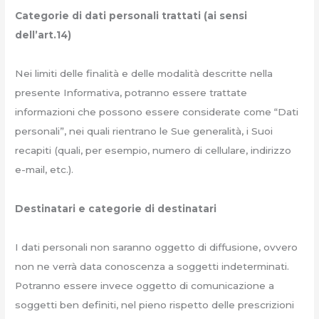
Categorie di dati personali trattati (ai sensi
dell’art.14)
Nei limiti delle finalità e delle modalità descritte nella
presente Informativa, potranno essere trattate
informazioni che possono essere considerate come “Dati
personali”, nei quali rientrano le Sue generalità, i Suoi
recapiti (quali, per esempio, numero di cellulare, indirizzo
e-mail, etc.).
Destinatari e categorie di destinatari
I dati personali non saranno oggetto di diffusione, ovvero
non ne verrà data conoscenza a soggetti indeterminati.
Potranno essere invece oggetto di comunicazione a
soggetti ben definiti, nel pieno rispetto delle prescrizioni