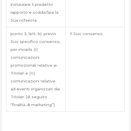
instaurare il predetto
rapporto e soddisfare la
Sua richiesta.
punto 3, lett. b): previo
Il Suo consenso
Suo specifico consenso,
per inviarle (I)
comunicazioni
promozionali relative ai
Titolari e (II)
comunicazioni relative
ad eventi organizzati dai
Titolari (di seguito
“finalità di marketing”).