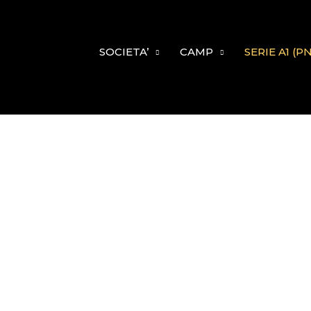
Vai
al
contenuto
SOCIETA’
CAMP
SERIE A1 (P