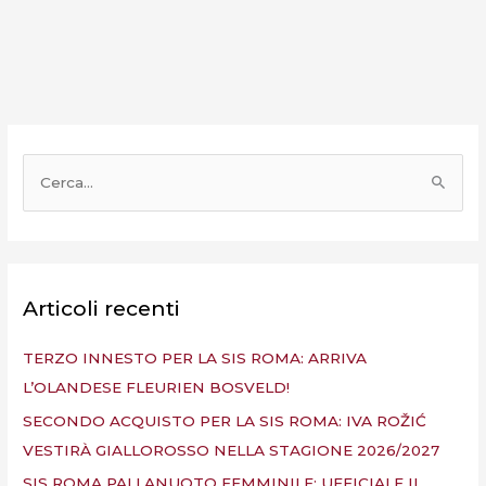
C
e
r
c
a
Articoli recenti
:
TERZO INNESTO PER LA SIS ROMA: ARRIVA
L’OLANDESE FLEURIEN BOSVELD!
SECONDO ACQUISTO PER LA SIS ROMA: IVA ROŽIĆ
VESTIRÀ GIALLOROSSO NELLA STAGIONE 2026/2027
SIS ROMA PALLANUOTO FEMMINILE: UFFICIALE IL