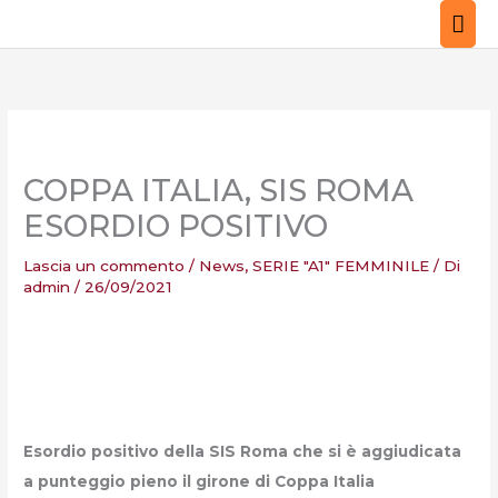
Vai
ME
al
PRI
contenuto
COPPA ITALIA, SIS ROMA
ESORDIO POSITIVO
Lascia un commento
/
News
,
SERIE "A1" FEMMINILE
/ Di
admin
/
26/09/2021
Esordio positivo della SIS Roma che si è aggiudicata
a punteggio pieno il girone di Coppa Italia