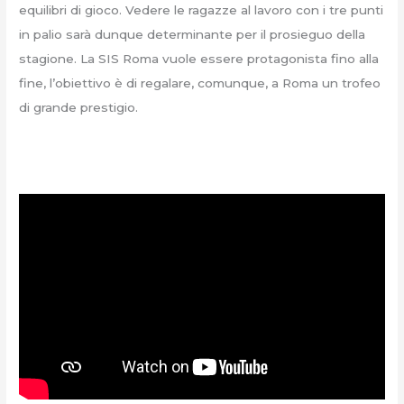
equilibri di gioco. Vedere le ragazze al lavoro con i tre punti
in palio sarà dunque determinante per il prosieguo della
stagione. La SIS Roma vuole essere protagonista fino alla
fine, l’obiettivo è di regalare, comunque, a Roma un trofeo
di grande prestigio.