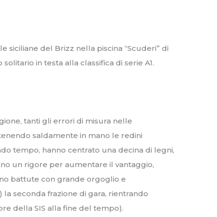
e siciliane del Brizz nella piscina “Scuderi” di
litario in testa alla classifica di serie A1.
ione, tanti gli errori di misura nelle
 tenendo saldamente in mano le redini
condo tempo, hanno centrato una decina di legni,
ino un rigore per aumentare il vantaggio,
sono battute con grande orgoglio e
 la seconda frazione di gara, rientrando
re della SIS alla fine del tempo).