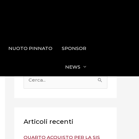
NUOTO PINNATO
SPONSOR
NEWS
C
e
r
c
a
Articoli recenti
:
QUARTO ACQUISTO PER LA SIS