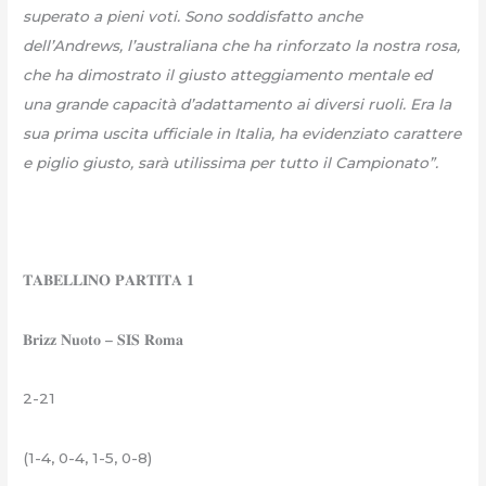
superato a pieni voti. Sono soddisfatto anche
dell’Andrews, l’australiana che ha rinforzato la nostra rosa,
che ha dimostrato il giusto atteggiamento mentale ed
una grande capacità d’adattamento ai diversi ruoli. Era la
sua prima uscita ufficiale in Italia, ha evidenziato carattere
e piglio giusto, sarà utilissima per tutto il Campionato”.
𝐓𝐀𝐁𝐄𝐋𝐋𝐈𝐍𝐎 𝐏𝐀𝐑𝐓𝐈𝐓𝐀 𝟏
𝐁𝐫𝐢𝐳𝐳 𝐍𝐮𝐨𝐭𝐨 – 𝐒𝐈𝐒 𝐑𝐨𝐦𝐚
2-21
(1-4, 0-4, 1-5, 0-8)