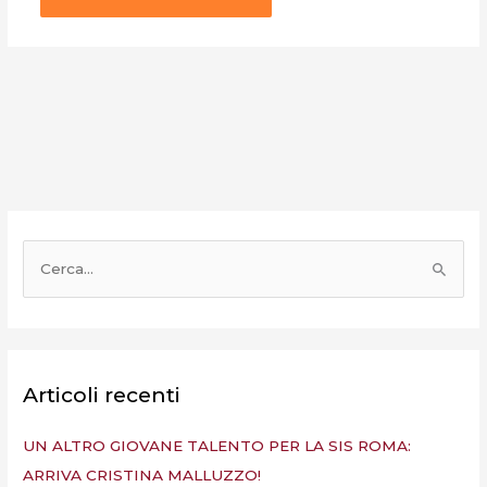
C
e
r
c
a
Articoli recenti
:
UN ALTRO GIOVANE TALENTO PER LA SIS ROMA:
ARRIVA CRISTINA MALLUZZO!