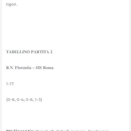
rigori.
𝐓𝐀𝐁𝐄𝐋𝐋𝐈𝐍𝐎 𝐏𝐀𝐑𝐓𝐈𝐓𝐀 𝟐
𝐑.𝐍. 𝐅𝐥𝐨𝐫𝐞𝐧𝐭𝐢𝐚 – 𝐒𝐈𝐒 𝐑𝐨𝐦𝐚
1-17
(0-6, 0-4, 0-6, 1-3)