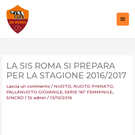
Vai
MEN
al
PRIN
contenuto
LA SIS ROMA SI PREPARA
PER LA STAGIONE 2016/2017
Lascia un commento
/
NUOTO
,
NUOTO PINNATO
,
PALLANUOTO GIOVANILE
,
SERIE "A1" FEMMINILE
,
SINCRO
/ Di
admin
/
13/10/2016