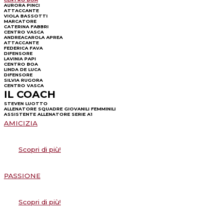
AURORA PINCI
ATTACCANTE
VIOLA BASSOTTI
MARCATORE
CATERINA FABBRI
CENTRO VASCA
ANDREACAROLA APREA
ATTACCANTE
FEDERICA FAVA
DIFENSORE
LAVINIA PAPI
CENTRO BOA
LINDA DE LUCA
DIFENSORE
SILVIA RUGORA
CENTRO VASCA
IL COACH
STEVEN LUOTTO
ALLENATORE SQUADRE GIOVANILI FEMMINILI
ASSISTENTE ALLENATORE SERIE A1
AMICIZIA
Scopri di più!
PASSIONE
Scopri di più!