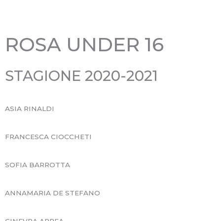
e
e
d
s
e
s
ROSA UNDER 16
n
i
t
v
STAGIONE 2020-2021
e
o
ASIA RINALDI
FRANCESCA CIOCCHETI
SOFIA BARROTTA
ANNAMARIA DE STEFANO
GINEVRA APREA