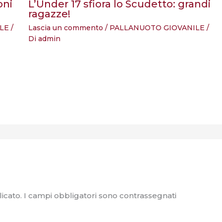
oni
L’Under 17 sfiora lo Scudetto: grandi
ragazze!
LE
/
Lascia un commento
/
PALLANUOTO GIOVANILE
/
Di
admin
icato.
I campi obbligatori sono contrassegnati