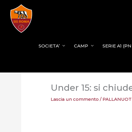
Vai
al
contenuto
SOCIETA’
CAMP
SERIE A1 (P
Under 15: si chiude
Lascia un commento
/
PALLANUOT