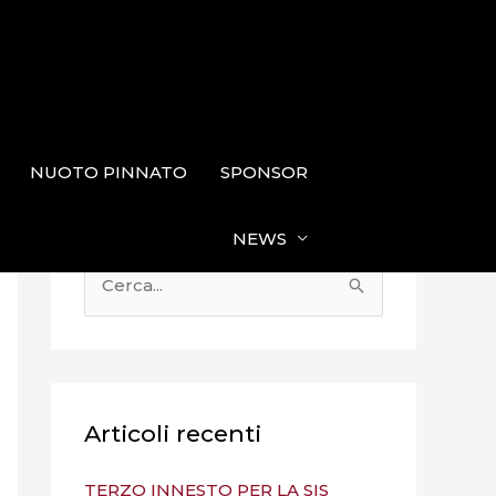
NUOTO PINNATO
SPONSOR
NEWS
C
e
r
c
a
Articoli recenti
:
TERZO INNESTO PER LA SIS