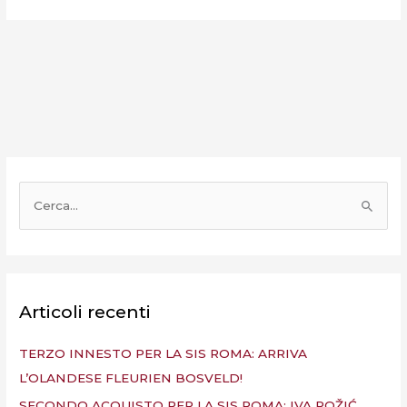
C
e
r
c
a
Articoli recenti
:
TERZO INNESTO PER LA SIS ROMA: ARRIVA
L’OLANDESE FLEURIEN BOSVELD!
SECONDO ACQUISTO PER LA SIS ROMA: IVA ROŽIĆ