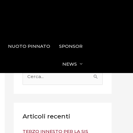
NUOTO PINNATO
SPONSOR
NEWS
C
e
r
c
a
Articoli recenti
:
TERZO INNESTO PER LA SIS