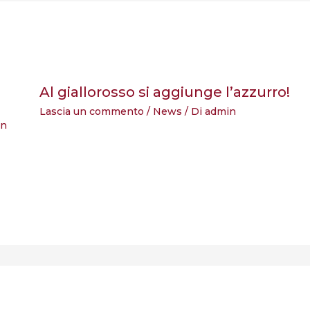
Al giallorosso si aggiunge l’azzurro!
Lascia un commento
/
News
/ Di
admin
in