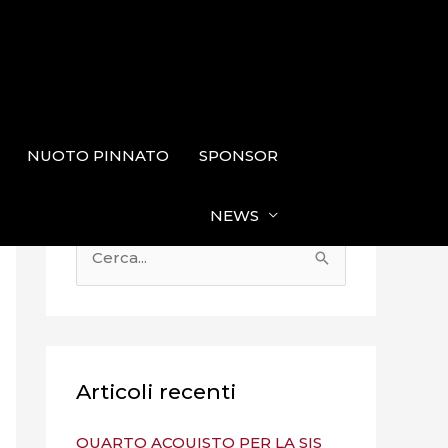
NUOTO PINNATO
SPONSOR
NEWS
C
e
r
c
a
Articoli recenti
:
QUARTO ACQUISTO PER LA SIS