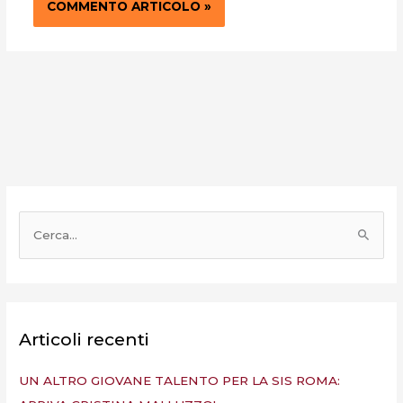
C
e
r
c
a
Articoli recenti
:
UN ALTRO GIOVANE TALENTO PER LA SIS ROMA: