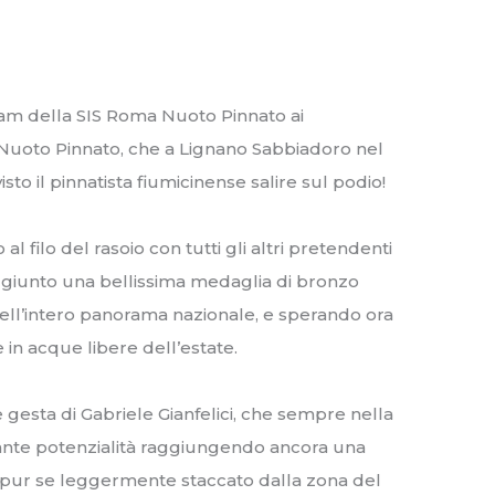
team della SIS Roma Nuoto Pinnato ai
di Nuoto Pinnato, che a Lignano Sabbiadoro nel
to il pinnatista fiumicinense salire sul podio!
l filo del rasoio con tutti gli altri pretendenti
raggiunto una bellissima medaglia di bronzo
e dell’intero panorama nazionale, e sperando ora
 in acque libere dell’estate.
 gesta di Gabriele Gianfelici, che sempre nella
ante potenzialità raggiungendo ancora una
i pur se leggermente staccato dalla zona del