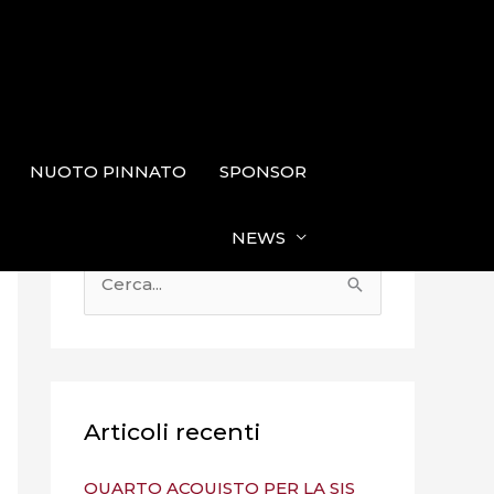
NUOTO PINNATO
SPONSOR
NEWS
C
e
r
c
a
Articoli recenti
:
QUARTO ACQUISTO PER LA SIS