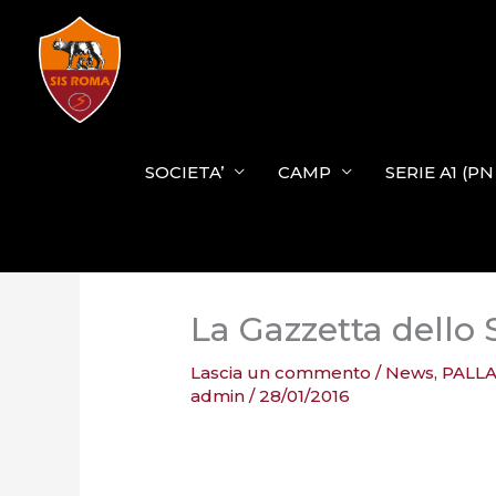
Vai
al
contenuto
SOCIETA’
CAMP
SERIE A1 (P
La Gazzetta dello S
Lascia un commento
/
News
,
PALL
admin
/
28/01/2016