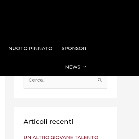
NUOTO PINNATO
SPONSOR
NEWS
C
e
r
c
a
Articoli recenti
:
UN ALTRO GIOVANE TALENTO