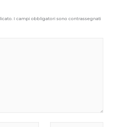
icato.
I campi obbligatori sono contrassegnati
Sito