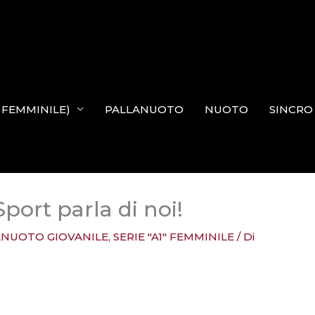
N FEMMINILE)
PALLANUOTO
NUOTO
SINCRO
port parla di noi!
ANUOTO GIOVANILE
,
SERIE "A1" FEMMINILE
/ Di