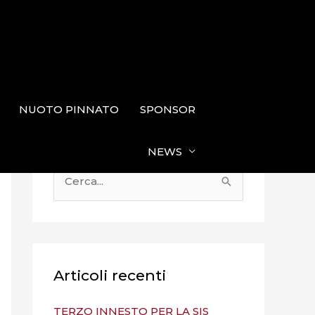
NUOTO PINNATO
SPONSOR
NEWS
C
e
r
c
a
Articoli recenti
:
TERZO INNESTO PER LA SIS