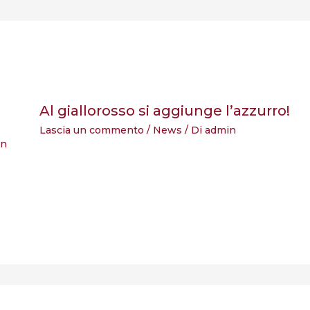
Al giallorosso si aggiunge l’azzurro!
Lascia un commento
/
News
/ Di
admin
in